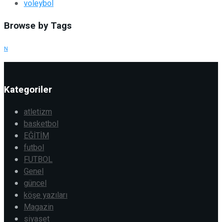
voleybol
Browse by Tags
N
Kategoriler
atletizm
basketbol
EĞİTİM
futbol
FUTBOL
Genel
güncel
köşe yazıları
Magazin
siyaset