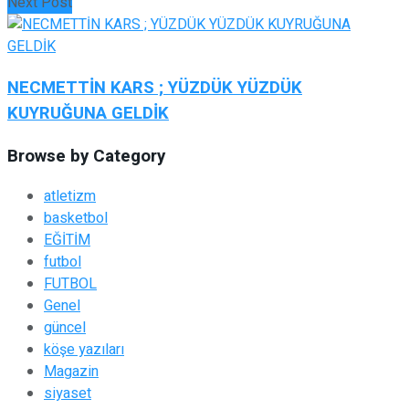
Next Post
NECMETTİN KARS ; YÜZDÜK YÜZDÜK
KUYRUĞUNA GELDİK
Browse by Category
atletizm
basketbol
EĞİTİM
futbol
FUTBOL
Genel
güncel
köşe yazıları
Magazin
siyaset