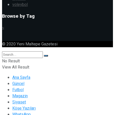
voleybol
Browse by Tag
N
© 2020 Yeni Maltepe Gazetesi
No Result
View All Result
Ana Sayfa
Güncel
Futbol
Magazin
Siyaset
Köşe Yazıları
WhatsApp