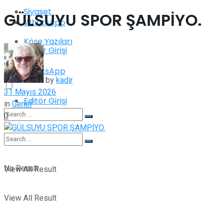
Siyaset
GÜLSUYU SPOR ŞAMPİYO.
WhatsApp
Köşe Yazıları
Editör Girişi
WhatsApp
by
kadir
31 Mayıs 2026
Editör Girişi
in
Genel
0
No Result
No Result
View All Result
View All Result