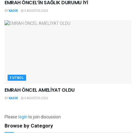
EMRAH ÖNCEL’İN SAĞLIK DURUMU İYİ
BY
KADIR
5 AĞUSTOS 2026
FUTBOL
EMRAH ÖNCEL AMELİYAT OLDU
BY
KADIR
4 AĞUSTOS 2026
Please
login
to join discussion
Browse by Category