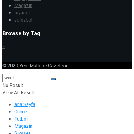
Magazin
siyaset
voleybol
Browse by Tag
N
© 2020 Yeni Maltepe Gazetesi
No Result
View All Result
Ana Sayfa
Güncel
Futbol
Magazin
Siyaset