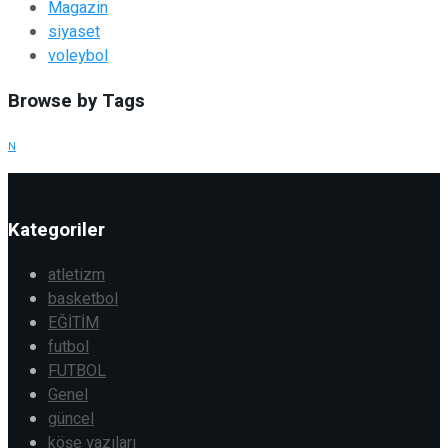
Magazin
siyaset
voleybol
Browse by Tags
N
Kategoriler
atletizm
basketbol
EĞİTİM
futbol
FUTBOL
Genel
güncel
köşe yazıları