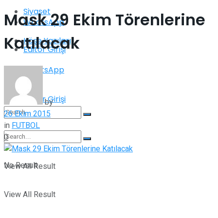
Siyaset
Mask 29 Ekim Törenlerine
WhatsApp
Katılacak
Köşe Yazıları
Editör Girişi
WhatsApp
Editör Girişi
by
26 Ekim 2015
in
FUTBOL
0
No Result
No Result
View All Result
View All Result