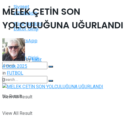
Siyaset
MELEK ÇETİN SON
WhatsApp
YOLCULUĞUNA UĞURLANDI
Köşe Yazıları
Editör Girişi
WhatsApp
Editör Girişi
by
kadir
4 Ocak 2025
in
FUTBOL
0
No Result
No Result
View All Result
View All Result