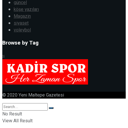
güncel
köşe yazıları
Magazin
siyaset
voleybol
Browse by Tag
N
© 2020 Yeni Maltepe Gazetesi
No Result
View All Result