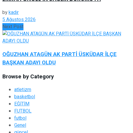
by
kadir
5 Ağustos 2026
Next Post
OĞUZHAN ATAGÜN AK PARTİ ÜSKÜDAR İLÇE
BAŞKAN ADAYI OLDU
Browse by Category
atletizm
basketbol
EĞİTİM
FUTBOL
futbol
Genel
güncel