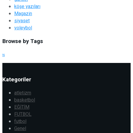
köşe yazıları
Magazin
siyaset
voleybol
Browse by Tags
N
Kategoriler
atletizm
basketbol
EĞİTİM
FUTBOL
futbol
Genel