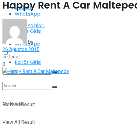
Happy Rent A Car Maltepe
Siyaset
WhatsApp
Köşe Yazıları
Editör Girişi
by
WhatsApp
26 Ağustos 2015
in
Genel
Editör Girişi
0
No Result
No Result
View All Result
View All Result