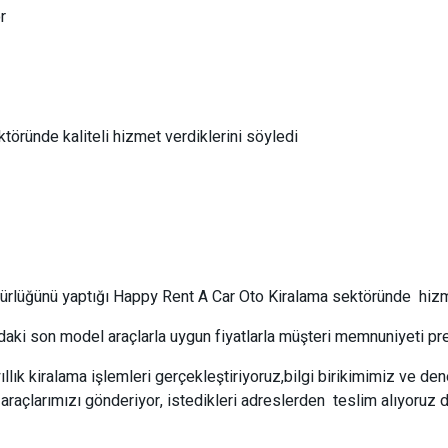
r
ründe kaliteli hizmet verdiklerini söyledi
rlüğünü yaptığı Happy Rent A Car Oto Kiralama sektöründe hizm
i son model araçlarla uygun fiyatlarla müşteri memnuniyeti pren
lık kiralama işlemleri gerçekleştiriyoruz,bilgi birikimimiz ve den
e araçlarımızı gönderiyor, istedikleri adreslerden teslim alıyoruz d