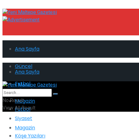
Ana Sayfa
Güncel
Ana Sayfa
Futbol
Güncel
No Result
Magazin
View All Result
Futbol
Siyaset
Magazin
Köşe Yazıları