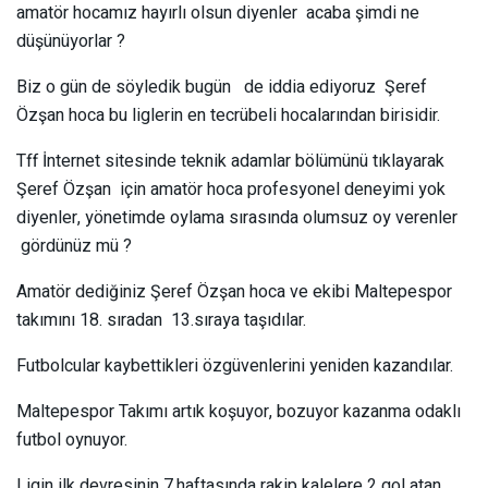
amatör hocamız hayırlı olsun diyenler acaba şimdi ne
düşünüyorlar ?
Biz o gün de söyledik bugün de iddia ediyoruz Şeref
Özşan hoca bu liglerin en tecrübeli hocalarından birisidir.
Tff İnternet sitesinde teknik adamlar bölümünü tıklayarak
Şeref Özşan için amatör hoca profesyonel deneyimi yok
diyenler, yönetimde oylama sırasında olumsuz oy verenler
gördünüz mü ?
Amatör dediğiniz Şeref Özşan hoca ve ekibi Maltepespor
takımını 18. sıradan 13.sıraya taşıdılar.
Futbolcular kaybettikleri özgüvenlerini yeniden kazandılar.
Maltepespor Takımı artık koşuyor, bozuyor kazanma odaklı
futbol oynuyor.
Ligin ilk devresinin 7.haftasında rakip kalelere 2 gol atan,