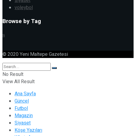
siyaset
voleybol
Browse by Tag
N
© 2020 Yeni Maltepe Gazetesi
No Result
View All Result
Ana Sayfa
Güncel
Futbol
Magazin
Siyaset
Köşe Yazıları