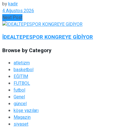
by
kadir
4 Ağustos 2026
Next Post
İDEALTEPESPOR KONGREYE GİDİYOR
Browse by Category
atletizm
basketbol
EĞİTİM
FUTBOL
futbol
Genel
güncel
köşe yazıları
Magazin
siyaset