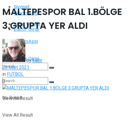
Siyaset
MALTEPESPOR BAL 1.BÖLGE
WhatsApp
3.GRUPTA YER ALDI
Köşe Yazıları
Editör Girişi
WhatsApp
Editör Girişi
by
kadir
26 Mart 2021
in
FUTBOL
0
No Result
No Result
View All Result
View All Result