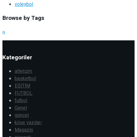
voleybol
Browse by Tags
N
Kategoriler
atletizm
basketbol
EĞİTİM
FUTBOL
futbol
Genel
güncel
köşe yazıları
Magazin