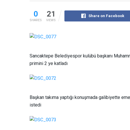
0
21
Share on Facebook
SHARES
VIEWS
Sancaktepe Belediyespor kulübü başkanı Muhammet
primini 2 ye katladı
Başkan takıma yaptığı konuşmada galibiyette emeğ
istedi