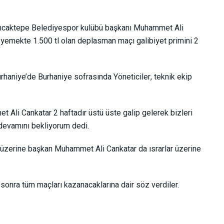
ncaktepe Belediyespor kulübü başkanı Muhammet Ali
 yemekte 1.500 tl olan deplasman maçı galibiyet primini 2
aniye’de Burhaniye sofrasında Yöneticiler, teknik ekip
li Cankatar 2 haftadır üstü üste galip gelerek bizleri
 devamını bekliyorum dedi.
rı üzerine başkan Muhammet Ali Cankatar da ısrarlar üzerine
sonra tüm maçları kazanacaklarına dair söz verdiler.