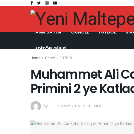
ANA SAYFA
GÜNCEL
FUTBOL
MA
EDITÖR GIRIŞI
Home
Genel
FUTBOL
Muhammet Ali Ca
Primini 2 ye Katla
by
25 Ekim 2015
in
FUTBOL