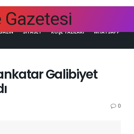
GAZIN
SIYASET
KÖŞE YAZILARI
WHATSAPP
nkatar Galibiyet
dı
0