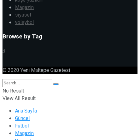
Magazin
siyaset
voleybol
Browse by Tag
N
© 2020 Yeni Maltepe Gazetesi
No Result
View All Result
Ana Sayfa
Güncel
Futbol
Magazin