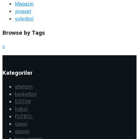
Magazin
siyaset
voleybol
Browse by Tags
N
Kategoriler
atletizm
basketbol
EĞİTİM
futbol
FUTBOL
Genel
güncel
köşe yazıları