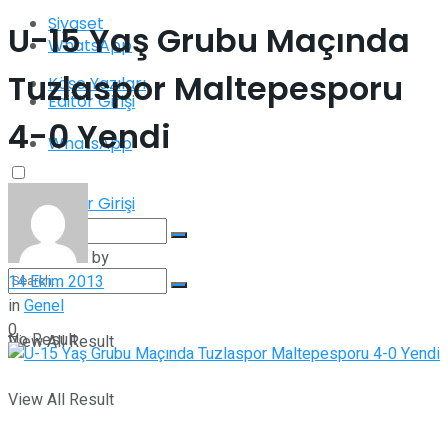
Siyaset
U-15 Yaş Grubu Maçında
WhatsApp
Tuzlaspor Maltepesporu
Köşe Yazıları
Editör Girişi
4-0 Yendi
WhatsApp
Editör Girişi
by
14 Ekim 2013
No Result
in
Genel
0
No Result
View All Result
View All Result