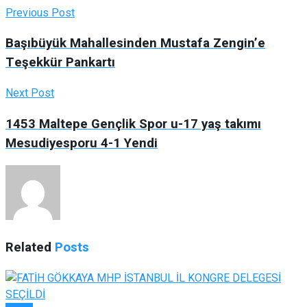
Previous Post
Başıbüyük Mahallesinden Mustafa Zengin’e
Teşekkür Pankartı
Next Post
1453 Maltepe Gençlik Spor u-17 yaş takımı
Mesudiyesporu 4-1 Yendi
Related
Posts